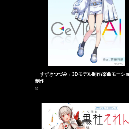
「すずきつづみ」3Dモデル制作/楽曲モーシ
制作