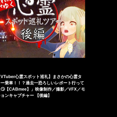
VTuber心霊スポット巡礼】まさかの心霊タ
シー乗車！！？過去一恐ろしいレポート行って
🙄【CABmee】」映像制作／撮影／VFX／モ
ションキャプチャー 【後編】