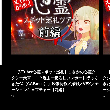
「【VTuber心霊スポット巡礼】まさかの心霊タ
「【
クシー乗車！！？過去一恐ろしいレポート行って
ク
きた🙄【CABmee】」映像制作／撮影／VFX／モ
きた
ーションキャプチャー【前編】
ー