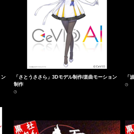
ョン
「さとうささら」3Dモデル制作/楽曲モーション
「
制作