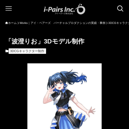
ホーム
Works｜アイ・ペアーズ バーチャルプロダクションの実績・事例
3DCGキャラク
「波澄りお」3Dモデル制作
3DCGキャラクター制作